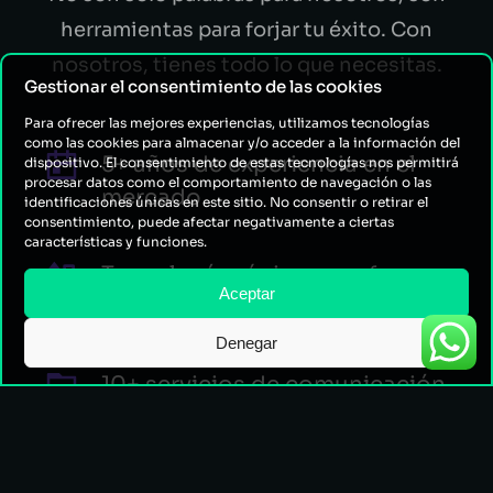
herramientas para forjar tu éxito. Con
nosotros, tienes todo lo que necesitas.
Gestionar el consentimiento de las cookies
Para ofrecer las mejores experiencias, utilizamos tecnologías
como las cookies para almacenar y/o acceder a la información del
5+ años de experiencia en el
dispositivo. El consentimiento de estas tecnologías nos permitirá
procesar datos como el comportamiento de navegación o las
mercado
identificaciones únicas en este sitio. No consentir o retirar el
consentimiento, puede afectar negativamente a ciertas
características y funciones.
Tecnologías únicas y enfoque
Aceptar
moderno
Denegar
10+ servicios de comunicación
digital