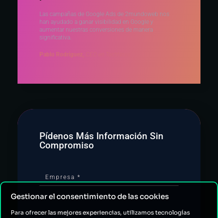
Las campañas de Google Ads de 2mundoweb nos
han ayudado a ganar visibilidad en Google y
aumentar nuestras conversiones de manera
significativa.
Pablo Rodríguez,
CEO en TechNova
Pídenos Más Información Sin
Compromiso
Gestionar el consentimiento de las cookies
Para ofrecer las mejores experiencias, utilizamos tecnologías